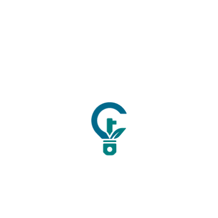
01
Proje Yönetim Danışmanlığı
Günümüz rekabet ortamında yenilik yapmak sadece bir
seçenek değil, bir zorunluluktur. Biz, firmaların Ar-Ge ve
inovasyon projelerini doğru kurgulayarak TÜBİTAK,
KOSGEB, Sanayi Bakanlığı ve AB fonları dâhil olmak üzere
tüm teşvik mekanizmalarından maksimum fayda